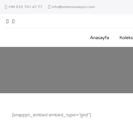
+90 535 701 47 77
info@ozlemsusleyici.com
Anasayfa
Koleks
[snapppt_embed embed_type=”grid”]